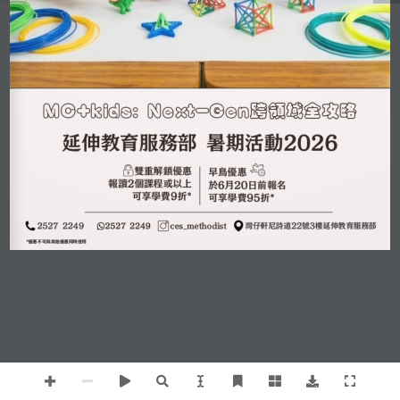
MC+kids: Next-Gen跨領域全攻略
延伸教育服務部 暑期活動2026
雙重解鎖優惠
早鳥優惠
報讀2個課程或以上
於6月20日前報名
可享學費9折*
可享學費95折*
2527 2249
ces_methodist
2527 2249
灣仔軒尼詩道22號3樓延伸教育服務部
*優惠不可與其他優惠同時使用