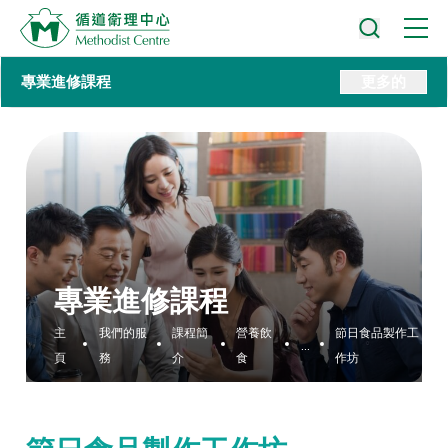
專業進修課程
更多的
專業進修課程
主
我們的服
課程簡
營養飲
節日食品製作工
...
頁
務
介
食
作坊