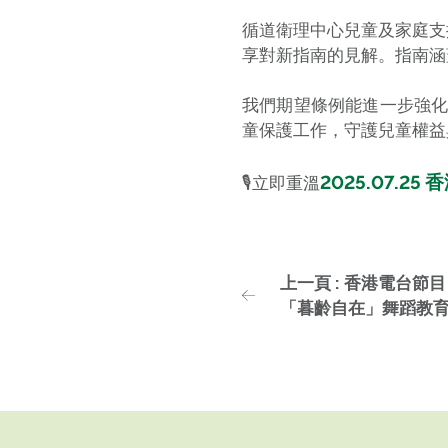
循道衛理中心兒童及家庭支援
享對新指南的見解。指南涵
我們期望條例能進一步強
童保護工作，守護兒童權益
2025.07.2
🎙立即重溫
上一頁 : 香港電台節
「暮齡自在」舞蹈教