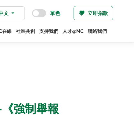
中文
單色
立即捐款
C在線
社區共創
支持我們
人才@MC
聯絡我們
-《強制舉報