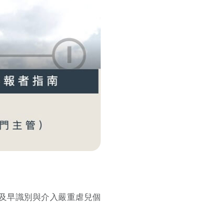
，及早識別與介入嚴重虐兒個