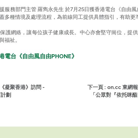
服務部門主管 羅雋永先生 於7月25日獲香港電台《自由風
蓋多種情境及處理流程，為前線同工提供具體指引，有助更
化保護網絡，讓每位孩子健康成長。中心亦會堅守崗位，提供
與福祉。
5 香港電台《自由風自由PHONE》
目《凝聚香港》訪問 -
下一頁 : on.cc 東
育計劃
「公眾對『依托咪酯