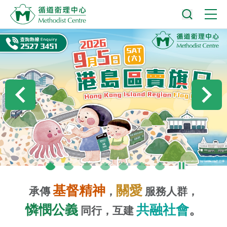
基督精神
關愛
承傳
，
服務人群，
。
憐憫公義
共融社會
同行，互建