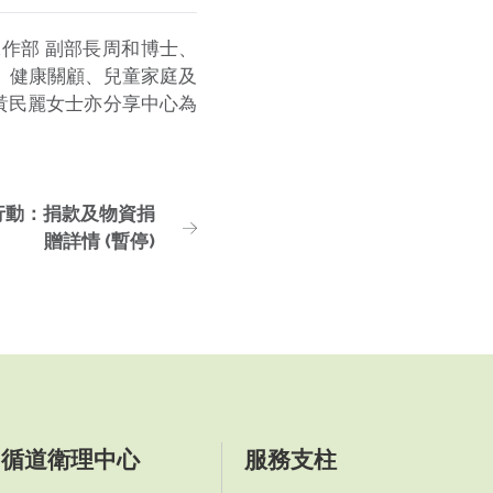
工作部 副部長周和博士、
、健康關顧、兒童家庭及
黃民麗女士亦分享中心為
援行動：捐款及物資捐
贈詳情 (暫停)
循道衛理中心
服務支柱