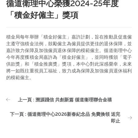
循道衛理中心榮獲2024-25年度
「積金好僱主」獎項
積金局每年舉辦「積金好僱主」嘉許計劃，旨在推動及促進僱
主遵守強積金法例，鼓勵僱主為僱員提供更佳的退休保障，並
嘉許致力保障及加強僱員退休保障的模範僱主。循道衛理中心
今年再度獲積金局嘉許為「積金好僱主」，並同時獲頒「電子
供款獎」和「積金推廣獎」獎項，本中心對此深感榮幸，未來
將一如既往重視員工福祉，致力成為保障及加強僱員退休福利
的模範僱主。
上一頁 : 溯源踐信 共創新篇 循道衞理聯合金禧
下一頁 : 循道衛理中心2026新春紀念品 免費換領 送完
即止