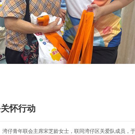
午关怀行动
湾仔青年联会主席宋芝龄女士，联同湾仔区关爱队成员，于端