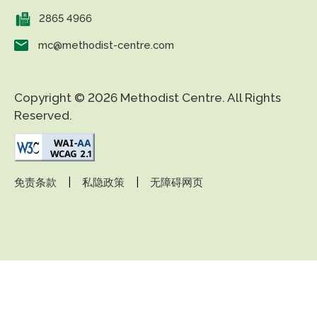
2865 4966
mc@methodist-centre.com
Copyright © 2026 Methodist Centre. All Rights
Reserved.
|
|
免责条款
私隐政策
无障碍网页