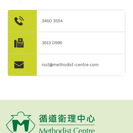
3460 3554
3613 0996
rsst@methodist-centre.com