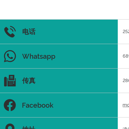
电话
25
Whatsapp
68
传真
28
Facebook
mc