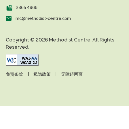
2865 4966
mc@methodist-centre.com
Copyright © 2026 Methodist Centre. All Rights
Reserved.
|
|
免责条款
私隐政策
无障碍网页