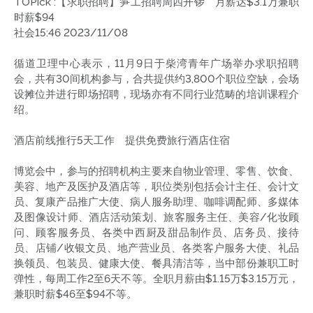
TOPick :【求职招聘】笋工招聘周四开锣 月薪达$3.1万兼职
时薪$94
社会15:46 2023/11/08
循道卫理中心表示，11月9日于柴湾青年广场举办求职招聘
会，共有30间机构参与，合共提供约3,800个职位空缺，会场
设摊位并进行即场招聘，现场亦有不同行业范畴的培训课程介
绍。
酒店前线推行5天工作 提供免费旅行酒店住宿
博览会中，参与的招聘机构主要来自物业管理、零售、饮食、
美容、地产及医护及酒店等，职位类别包括会计主任、会计文
员、复康产品推广大使、病人服务助理、咖啡调配师、多媒体
及图像设计师、酒店活动策划、旅客服务主任、美容/化妆顾
问、顾客服务员、各类中西厨及甜品制作员、店务员、接待
员、店铺/收银文员、地产营业员、各类客户服务大使、礼品
换领员、包装员、健康大使、餐具清洁等，当中部份兼职工时
弹性，每周工作2至6天不等。全职月薪由$1.15万$3.15万元，
兼职时薪$46至$94不等。