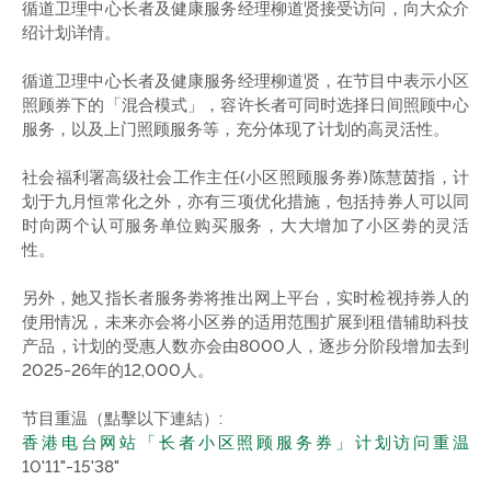
循道卫理中心长者及健康服务经理柳道贤接受访问，向大众介
绍计划详情。
循道卫理中心长者及健康服务经理柳道贤，在节目中表示小区
照顾券下的「混合模式」，容许长者可同时选择日间照顾中心
服务，以及上门照顾服务等，充分体现了计划的高灵活性。
社会福利署高级社会工作主任(小区照顾服务券)陈慧茵指，计
划于九月恒常化之外，亦有三项优化措施，包括持券人可以同
时向两个认可服务单位购买服务，大大增加了小区劵的灵活
性。
另外，她又指长者服务劵将推出网上平台，实时检视持券人的
使用情况，未来亦会将小区券的适用范围扩展到租借辅助科技
产品，计划的受惠人数亦会由8000人，逐步分阶段增加去到
2025-26年的12,000人。
节目重温（點擊以下連結）:
香港电台网站「长者小区照顾服务券」计划访问重温
10'11"-15'38"