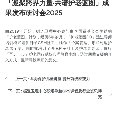
「凝聚跨界力量·共谱护老蓝图」成
果发布研讨会2025
由2019年开始，循道卫理中心参与由李国贤基金会赞助的
「护老蓝图」计划，经历6年岁月，「护老蓝图2.0」透过导师
培训模式培训种子CSM社工，延伸「个案管理」形式处理护
老者个案。同时亦培训了PPE种子社工及护老者导师，推行
「再走一步」护老同行赋权心理教育小组，透过朋辈支援的介
入方式，重新寻找照顾的意义。
上一页 : 举办保护儿童讲座 提升前线应变力
下一页 : 循道卫理中心职场导航GPS课程及行业资讯博
览