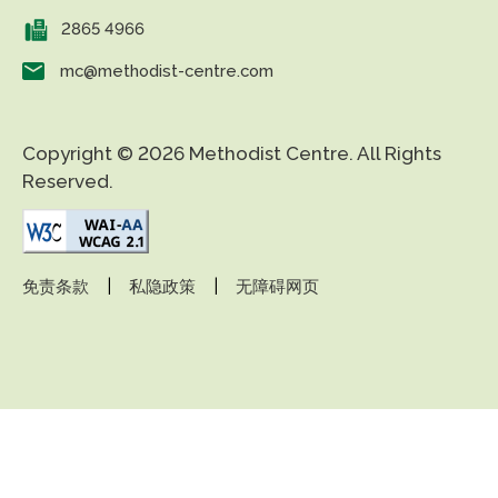
2865 4966
mc@methodist-centre.com
Copyright © 2026 Methodist Centre. All Rights
Reserved.
|
|
免责条款
私隐政策
无障碍网页