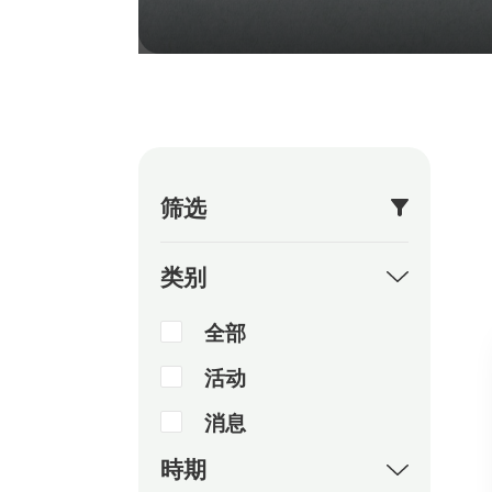
筛选
类别
全部
活动
消息
時期