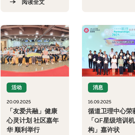
阅读全文
活动
消息
20.09.2025
16.09.2025
「友爱共融」健康
循道卫理中心荣
心灵计划 社区嘉年
「QF星级培训机
华 顺利举行
构」嘉许状