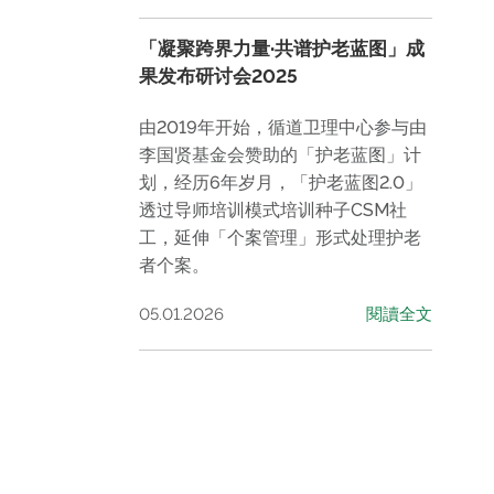
「凝聚跨界力量·共谱护老蓝图」成
果发布研讨会2025
由2019年开始，循道卫理中心参与由
李国贤基金会赞助的「护老蓝图」计
划，经历6年岁月，「护老蓝图2.0」
透过导师培训模式培训种子CSM社
工，延伸「个案管理」形式处理护老
者个案。
05.01.2026
閱讀全文