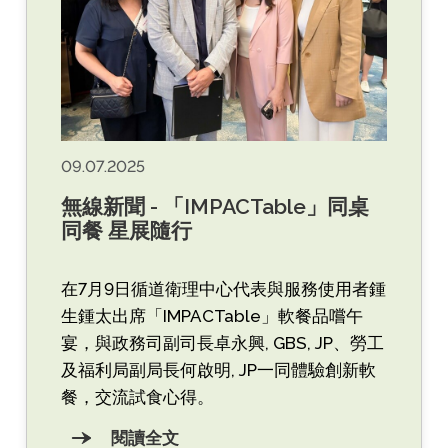
09.07.2025
無線新聞 - 「IMPACTable」同桌
同餐 星展隨行
在7月9日循道衛理中心代表與服務使用者鍾
生鍾太出席「IMPACTable」軟餐品嚐午
宴，與政務司副司長卓永興, GBS, JP、勞工
及福利局副局長何啟明, JP一同體驗創新軟
餐，交流試食心得。
閱讀全文