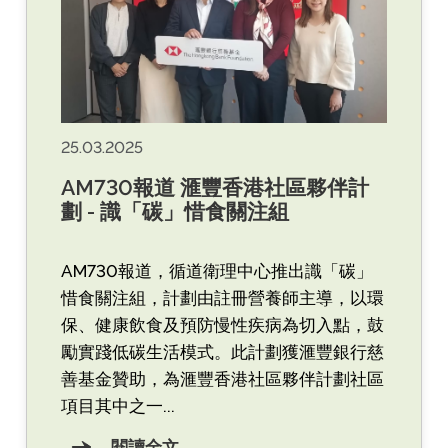
25.03.2025
AM730報道 滙豐香港社區夥伴計
劃 - 識「碳」惜食關注組
AM730報道，循道衛理中心推出識「碳」
惜食關注組，計劃由註冊營養師主導，以環
保、健康飲食及預防慢性疾病為切入點，鼓
勵實踐低碳生活模式。此計劃獲滙豐銀行慈
善基金贊助，為滙豐香港社區夥伴計劃社區
項目其中之一...
閱讀全文