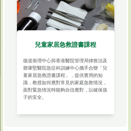
醫
院
管
理
局
兒童家居急救證書課程
香
港
循道衛理中心與香港醫院管理局律敦治及
房
鄧肇堅醫院急症科訓練中心攜手合辦「兒
屋
童家居急救證書課程」，提供實用的知
協
識，教授如何應對常見的家庭急救情況，
會
面對緊急情況時能夠自信應對，以確保孩
子的安全。
香
港
社
貿
會
易
福
李
發
利
國