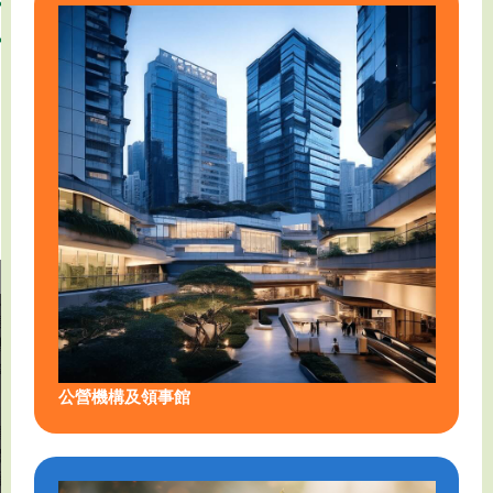
基
委
局
新
金
員
約
會
會
舞
民
流
政
凱
個
事
瑟
人
務
盈
克
資
總
愛
基
料
署
行
金
私
動
隱
專
基
膳
員
層
心
公
醫
連
署
療
基
署
金
僱
公營機構及領事館
員
康
滙
再
樂
豐
培
及
香
訓
文