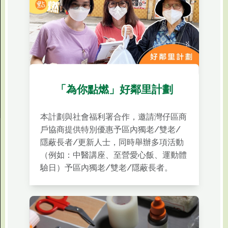
「為你點燃」好鄰里計劃
本計劃與社會福利署合作，邀請灣仔區商
戶協商提供特別優惠予區內獨老/雙老/
隱蔽長者/更新人士，同時舉辦多項活動
（例如：中醫講座、至營愛心飯、運動體
驗日）予區內獨老/雙老/隱蔽長者。