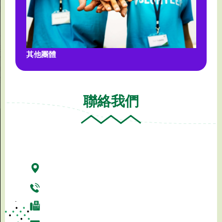
區
印
尼
其他團體
領
事
館
聯絡我們