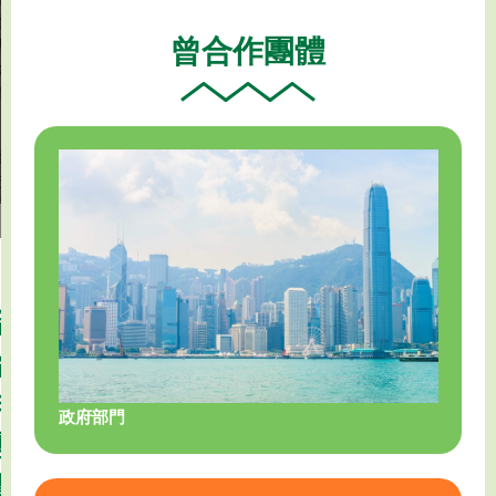
展
署
賢
局
曾合作團體
基
金
社
會
香
會
港
福
吸
利
葉
煙
署
志
與
老
成
健
有
慈
康
所
善
委
為
基
員
活
金
會
動
曾
有
計
限
合
劃
公
精
中
司
神
作
英
健
政府部門
醫
劇
康
團
務
恩
團
諮
衛
橡
體
詢
生