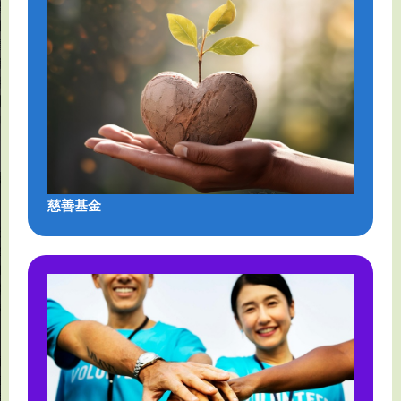
港
局
化
社
事
區
務
夥
職
署
伴
業
計
安
劃
全
衛
健
生
康
署
局
慈善基金
職
業
訓
練
局
綠
在
區