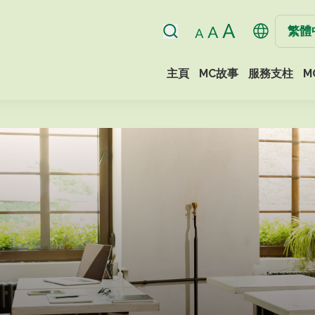
繁體
主頁
MC故事
服務支柱
M