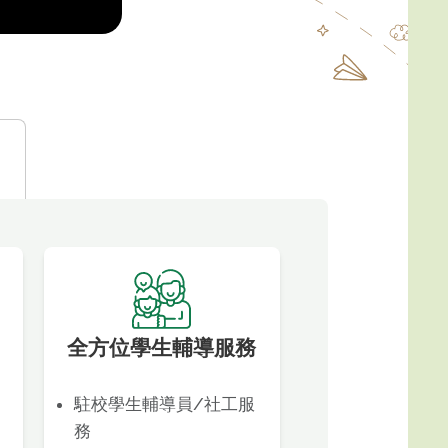
全方位學生輔導服務
駐校學生輔導員/社工服
務