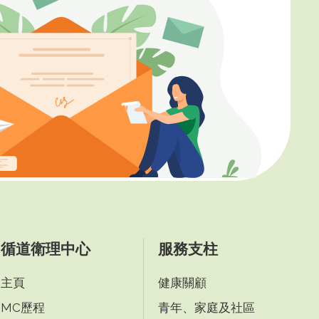
循道衛理中心
服務支柱
主頁
健康關顧
MC歷程
青年、家庭及社區