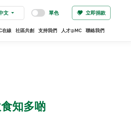
中文
單色
立即捐款
C在線
社區共創
支持我們
人才@MC
聯絡我們
飲食知多啲