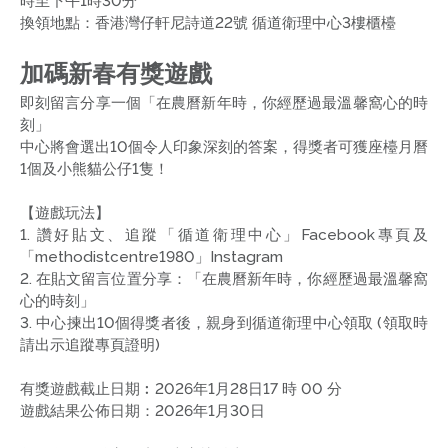
時至下午1時30分
換領地點：香港灣仔軒尼詩道22號 循道衛理中心3樓櫃檯
加碼新春有獎遊戲
即刻留言分享一個「在農曆新年時，你經歷過最溫馨窩心的時
刻」
中心將會選出10個令人印象深刻的答案，得獎者可獲座檯月曆
1個及小熊貓公仔1隻！
【遊戲玩法】
1. 讚好貼文、追蹤「循道衛理中心」Facebook專頁及
「methodistcentre1980」Instagram
2. 在貼文留言位置分享：「在農曆新年時，你經歷過最溫馨窩
心的時刻」
3. 中心揀出10個得獎者後，親身到循道衛理中心領取 (領取時
請出示追蹤專頁證明)
有獎遊戲截止日期︰2026年1月28日17 時 00 分
遊戲結果公佈日期：2026年1月30日