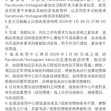
Facebook/Instagram參加此活動即表示參加者知悉、接受
及同意遵守本條款及細則及免責聲明，以及同意本活動透過
Facebook/Instagram取得其有關資料。
5.是次活動截止日期為香港時間 2025年 1月 28 日 17 時 00
分。
6. 完成「遊戲玩法」列出之所有要求方為合資格之參加者，遊
戲結束後必須經循道衛理中心審核方可成為勝出者，如未能成
功完成所有要求則會被取消資格，而不作另行通知，參加者不
得異議。。
7. 循道衛理中心將於2026年1月30日或之後 經
Facebook/Instagram inbox訊息通知確認得獎，敬請留
意。如因通知設定未設為公開或其他包括不限於電腦／網絡／
電話設定而導致未能收到聯絡訊息，將被視為自行放棄領獎權
利，循道衛理中心恕不負責或補發獎品。如得獎者未能於指定
限期內回覆所需資料，亦將被視為自行放棄領獎權利。
8. 任何喪失獎項或領獎權利之得獎者，循道衛理中心不會對其
喪失或放棄獎項（或領獎權）負上任何法律責任、補發獎品、
付款或賠償。
9. 如循道衛理中心懷疑參加者及/或換領禮物者有不實、舞弊
或疏忽之行為，其參加及/或換領禮物資格將被取消。循道衛