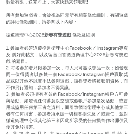
數量有限，送完即止，大家快點來領取吧!
所有參加遊戲者，會被視為同意所有相關條款細則，有關遊戲
的詳細條款細則，請參閱以下內容：
循道衛理中心2026
新春有獎遊戲
條款及細則
1. 參加者必須追蹤循道衛理中心Facebook / Instagram專頁
及 讚好此帖文，以及留言回答循道衛理中心2026新春有獎遊
戲 的題目。
2. 每名參加者只限參加一次，每人只可贏取獎品一次；如發現
同一位得獎者以多於一個Facebook/Instagram帳戶贏取獎
品或以其他不誠實手法參與遊戲，該得獎者將被取消資格，而
不作另行通知，參加者不得異議。
3. 參加者必須擁有有效的Facebook/Instagram帳戶方可參
與活動。如發現任何蓄意以空號或假帳戶參加是次活動，或冒
用或盜用任何第三者之資料，而引致循道衛理中心或其他第三
者有任何損害，參加者須承擔一切相關損失及 / 或責任，並對
循道衛理中心或其他第三者因此所承受的任何損害作出彌償及
使其免於損害。
4. 參加者一旦以其Facebook/Instagram帳戶登入