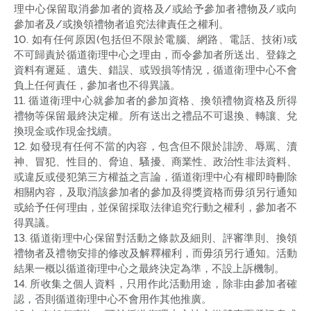
理中心保留取消參加者的資格及/或給予參加者禮物及/或向
參加者及/或換領禮物者追究法律責任之權利。
10. 如有任何原因(包括但不限於電腦、網路、電話、技術)或
不可歸責於循道衛理中心之理由，而令參加者所送出、登錄之
資料有遲延、遺失、錯誤、或毀損等情況，循道衛理中心不會
負上任何責任，參加者也不得異議。
11. 循道衛理中心就參加者的參加資格、換領禮物資格及所得
禮物等保留最終決定權。所有送出之禮品不可退換、轉讓、兌
換現金或作現金找續。
12. 如發現有任何不當的內容，包含但不限於誹謗、辱罵、瀆
神、冒犯、性目的、脅迫、騷擾、商業性、政治性非法資料、
或違反或侵犯第三方權益之言論，循道衛理中心有權即時刪除
相關內容，及取消該參加者的參加及得獎資格而毋須另行通知
或給予任何理由，並保留採取法律追究行動之權利，參加者不
得異議。
13. 循道衛理中心保留對活動之條款及細則、評審準則、換領
禮物者及禮物安排的修改及解釋權利，而毋須另行通知。活動
結果一概以循道衛理中心之最終決定為準，不設上訴機制。
14. 所收集之個人資料，只用作此活動用途，除非由參加者確
認，否則循道衛理中心不會用作其他推廣。