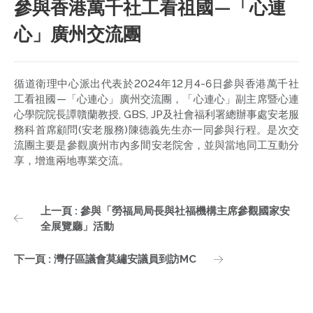
參與香港萬千社工看祖國—「心連
心」廣州交流團
循道衛理中心派出代表於2024年12月4-6日參與香港萬千社
工看祖國—「心連心」廣州交流團，「心連心」副主席暨心連
心學院院長譚贛蘭教授, GBS, JP及社會福利署總辦事處安老服
務科首席顧問(安老服務)陳德義先生亦一同參與行程。是次交
流團主要是參觀廣州市內多間安老院舍，並與當地同工互動分
享，增進兩地專業交流。
上一頁 : 參與「勞福局局長與社福機構主席參觀國家安
全展覽廳」活動
下一頁 : 灣仔區議會莫繡安議員到訪MC