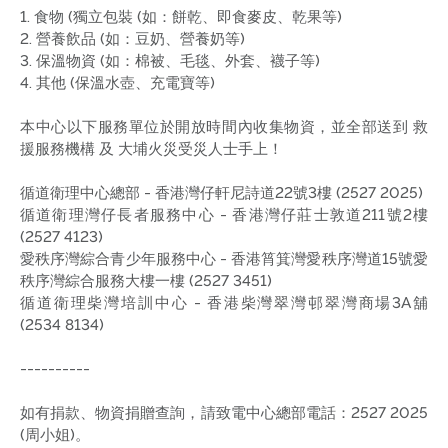
1. 食物 (獨立包裝 (如：餅乾、即食麥皮、乾果等)
2. 營養飲品 (如：豆奶、營養奶等)
3. 保溫物資 (如：棉被、毛毯、外套、襪子等)
4. 其他 (保溫水壺、充電寶等)
本中心以下服務單位於開放時間內收集物資，並全部送到 救
援服務機構 及 大埔火災受災人士手上！
循道衛理中心總部 - 香港灣仔軒尼詩道22號3樓 (2527 2025)
循道衛理灣仔長者服務中心 - 香港灣仔莊士敦道211號2樓
(2527 4123)
愛秩序灣綜合青少年服務中心 - 香港筲箕灣愛秩序灣道15號愛
秩序灣綜合服務大樓一樓 (2527 3451)
循道衛理柴灣培訓中心 - 香港柴灣翠灣邨翠灣商場3A舖
(2534 8134)
----------
如有捐款、物資捐贈查詢，請致電中心總部電話：2527 2025
(周小姐)。