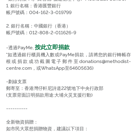
1. 銀行名稱：香港匯豐銀行
帳戶號碼：004-162-3-019799
2. 銀行名稱：中國銀行（香港）
帳戶號碼：012-808-2-011626-9
按此立即捐款
-透過PayMe,
*如透過銀行櫃員機入數或PayMe捐款，請將您的銀行轉帳存
根或捐款成功截圖電子郵件至donations@methodist-
centre.com，或WhatsApp至64605636)
-劃線支票
郵寄至：香港灣仔軒尼詩道22號地下中央行政部
(支票背面註明捐款用途:大埔火災支援行動)
----------
全新物資捐贈：
如市民大眾想捐贈物資，建議以下項目：