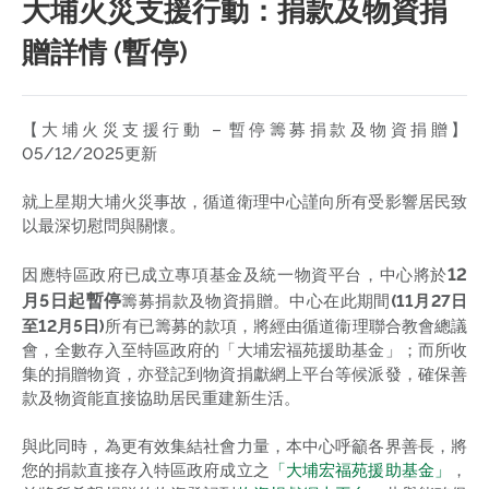
大埔火災支援行動：捐款及物資捐
贈詳情 (暫停)
【大埔火災支援行動 – 暫停籌募捐款及物資捐贈】
05/12/2025更新
就上星期大埔火災事故，循道衛理中心謹向所有受影響居民致
以最深切慰問與關懷。
12
因應特區政府已成立專項基金及統一物資平台，中心將於
月5日起暫停
籌募捐款及物資捐贈。中心在此期間
(11月27日
至12月5日)
所有已籌募的款項，將經由循道衞理聯合教會總議
會，全數存入至特區政府的「大埔宏福苑援助基金」；而所收
集的捐贈物資，亦登記到物資捐獻網上平台等候派發，確保善
款及物資能直接協助居民重建新生活。
與此同時，為更有效集結社會力量，本中心呼籲各界善長，將
您的捐款直接存入特區政府成立之
「大埔宏福苑援助基金」
，