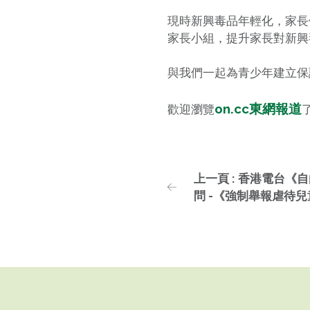
現時新興毒品年輕化，家長
家長小組，提升家長對新興
與我們一起為青少年建立保
on.cc東網報道
歡迎瀏覽
上一頁 : 香港電台《
問 -《強制舉報虐待