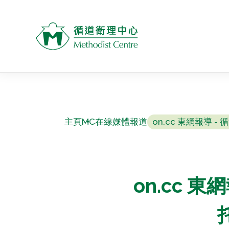
主頁
MC在線
媒體報道
on.cc 東網報導
on.cc 