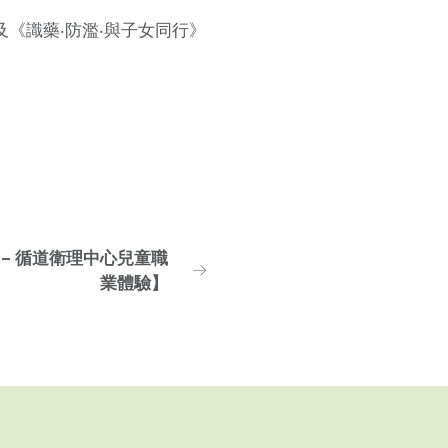
《識藥‧防濫‧與子女同行》
導 – 循道衛理中心兒童職
業體驗】