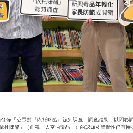
新發佈「公眾對『依托咪酯』認知調查」調查結果，以問卷調
依托咪酯」（前稱「太空油毒品」）的認知及警覺性仍有待