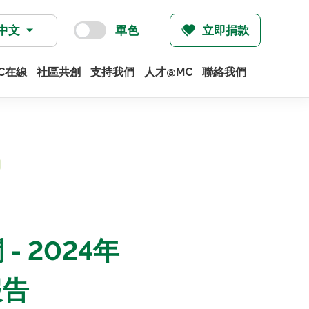
中文
單色
立即捐款
C在線
社區共創
支持我們
人才@MC
聯絡我們
 2024年
報告