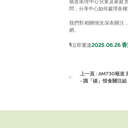
循道衛理中心兒童及家庭支
問，分享中心如何處理各種
我們對相關情況深表關注
網。
2025.06.2
🎙立即重溫
上一頁 : AM730報
- 識「碳」惜食關注組