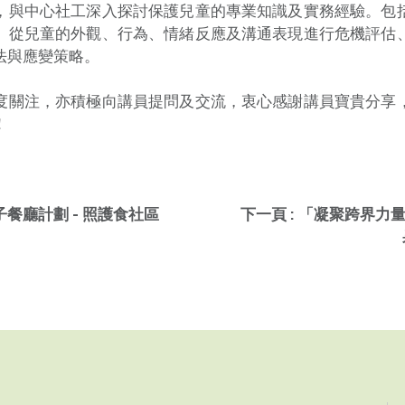
，與中心社工深入探討保護兒童的專業知識及實務經驗。包
、從兒童的外觀、行為、情緒反應及溝通表現進行危機評估
法與應變策略。
度關注，亦積極向講員提問及交流，衷心感謝講員寶貴分享
！
子餐廳計劃 - 照護食社區
下一頁 : 「凝聚跨界力