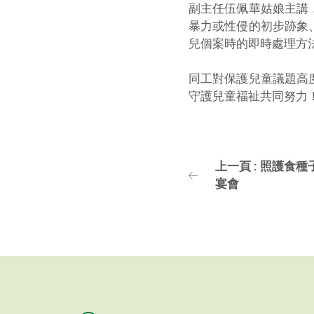
副主任伍佩華姑娘主講
暴力或性侵的初步跡象
兒個案時的即時處理方
同工對保護兒童議題高
守護兒童福祉共同努力
上一頁 : 照護食種
宴會