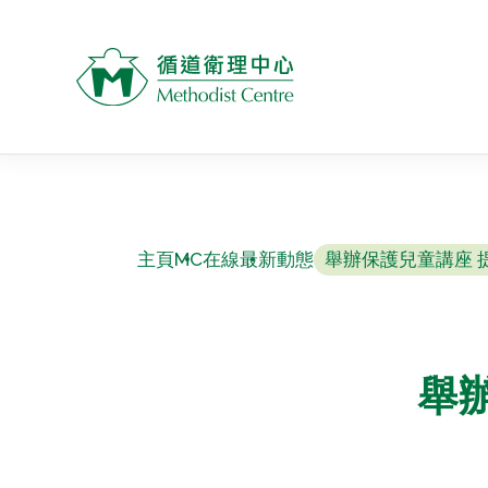
主頁
MC在線
最新動態
舉辦保護兒童講座 
舉