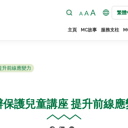
繁體
主頁
MC故事
服務支柱
M
提升前線應變力
辦保護兒童講座 提升前線應