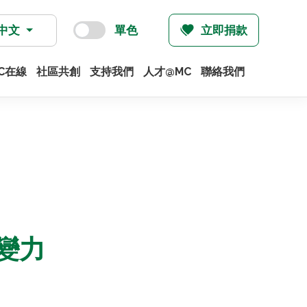
中文
單色
立即捐款
C在線
社區共創
支持我們
人才@MC
聯絡我們
變力