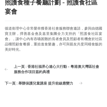
照護食種子餐廳計劃 - 照護食社區
宴會
循道衛理中心非常榮幸獲香港社會服務聯會邀請，參與由德國
寶主辦，擇善基金會及嘉里集團全力支持的「照護食社區宴
會」，讓中心內有吞嚥困難的長者會員及照顧者有機會於社區
品嚐照顧食餐膳，重拾進食樂趣，亦可與親友共度同檯食飯的
美好時光。
上一頁 : 香港社福界心連心大行動 - 粵港澳大灣區社會
服務合作項目簽約典禮
下一頁 : 舉辦保護兒童講座 提升前線應變力