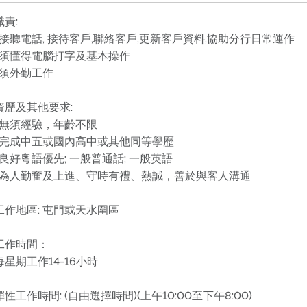
職責:
-接聽電話, 接待客戶,聯絡客戶,更新客戶資料,協助分行日常運作
-須懂得電腦打字及基本操作
-須外勤工作
資歷及其他要求:
-無須經驗，年齡不限
-完成中五或國內高中或其他同等學歷
-良好粵語優先; 一般普通話; 一般英語
-為人勤奮及上進、守時有禮、熱誠，善於與客人溝通
工作地區: 屯門或天水圍區
工作時間：
每星期工作14-16小時
彈性工作時間: (自由選擇時間)(上午10:00至下午8:00)