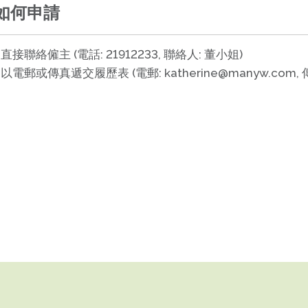
如何申請
直接聯絡僱主 (電話: 21912233, 聯絡人: 董小姐)
以電郵或傳真遞交履歷表 (電郵: katherine@manyw.com, 傳