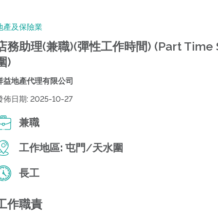
地產及保險業
店務助理(兼職)(彈性工作時間) (Part Time Sh
圍)
祥益地產代理有限公司
發佈日期: 2025-10-27
兼職
工作地區:
屯門/天水圍
長工
工作職責