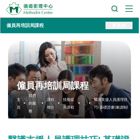
僱員再培訓局課程
更多的
僱員再培訓局課程
我們
主
課程
技能提
醫護支援人員護理技
的服
...
頁
簡介
升課程
巧I 基礎證書(兼讀制)
務