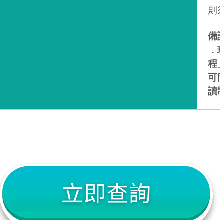
則
備
．
程
可
讀