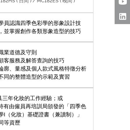
182HS ( 日間 ) / MC182ES ( 晚間 )
學員認識四季色彩學的形象設計技
，並掌握創作各類形象造型的技巧
職業道德及守則
顧客服務及解答查詢的技巧
輪廓、量感及個人款式風格特徵分析
不同的整體造型的示範及實習
. 具三年化妝的工作經驗；或
i. 持有由僱員再培訓局頒發的「四季色
學I（化妝）基礎證書（兼讀制）」
同等資歷