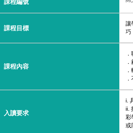
MC
課程編號
讓
課程目標
巧
．
．
課程內容
．
．
i
i
入讀要求
彩
或