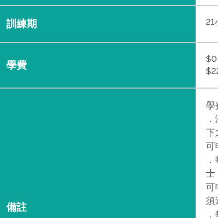
2
訓練期
$0
學費
$2
學
．
下
可
．
士
可
須
備註
．