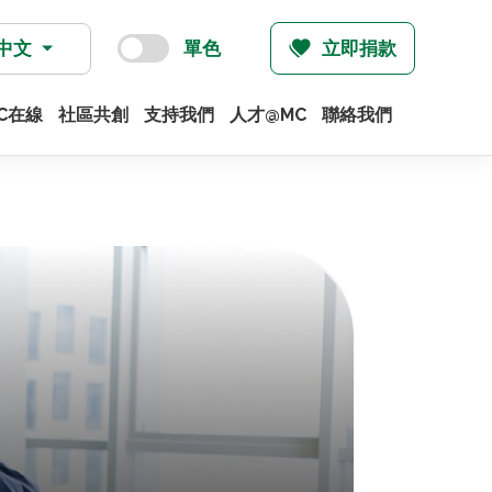
中文
單色
立即捐款
C在線
社區共創
支持我們
人才@MC
聯絡我們