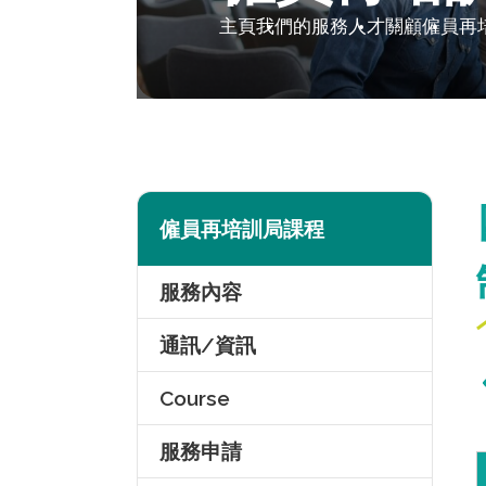
主頁
我們的服務
人才關顧
僱員再
僱員再培訓局課程
服務內容
通訊/資訊
Course
服務申請