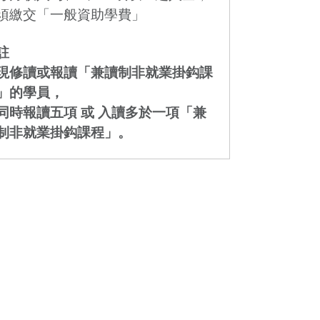
須繳交「一般資助學費」
註
現修讀或報讀「兼讀制非就業掛鈎課
」的學員，
同時報讀五項 或 入讀多於一項「兼
制非就業掛鈎課程」。