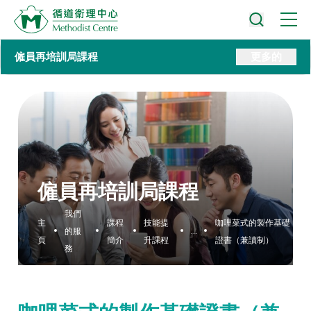
僱員再培訓局課程
更多的
僱員再培訓局課程
我們
主
課程
技能提
咖哩菜式的製作基礎
的服
...
頁
簡介
升課程
證書（兼讀制）
務