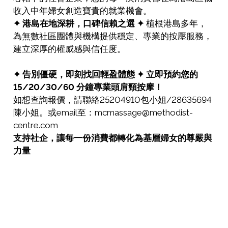
收入中年婦女創造寶貴的就業機會。
✦ 港島在地深耕，口碑信賴之選 ✦
植根港島多年，
為無數社區團體與機構提供穩定、專業的按壓服務，
建立深厚的權威感與信任度。
✦ 告別僵硬，即刻找回輕盈體態 ✦
立即預約您的
15/20/30/60 分鐘專業頭肩頸按摩！
如想查詢報價，請聯絡25204910包小姐/28635694
陳小姐。或email至：mcmassage@methodist-
centre.com
支持社企，讓每一份消費都轉化為基層婦女的尊嚴與
力量