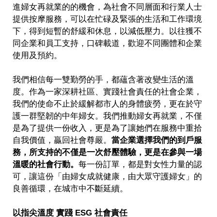
進婦女再就業的的機會，為社會不同層面和行業人士
提供按摩服務，可以在忙碌及緊張的生活和工作環境
下，得到短暫的舒緩和休息，以減低壓力。以往獲不
同企業和員工支持，口碑載道，歡迎不同團體和企業
使用及預約。
我們相信每一雙勤勞的手，都蘊含著改變生活的溫
度。作為一家深耕社區、實踐社會責任的社會企業，
我們的使命不止於緩解都市人的身體疲勞，更在於守
護一群堅韌的中年婦女。我們推動婦女再就業，不僅
是為了提供一份收入，更是為了讓她們在服務中重拾
自我價值，贏回社會尊嚴。
當企業選擇我們的到戶服
務，所支持的不僅是一次舒壓體驗，更是在參與一場
溫暖的社會行動。
每一份訂單，都是對女性力量的認
可，讓這份「由婦女成就健康，由大眾守護婦女」的
良善循環，在城市中不斷延續。
以指尖溫度 實踐 ESG 社會責任