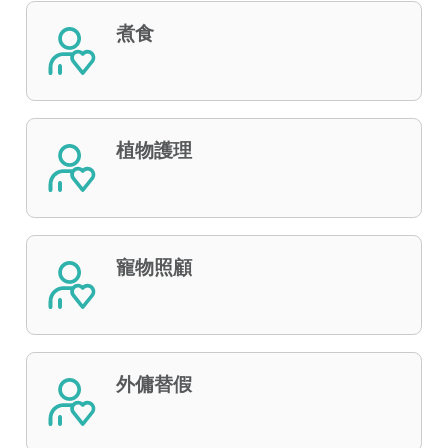
煮食
植物護理
寵物照顧
外傭替假