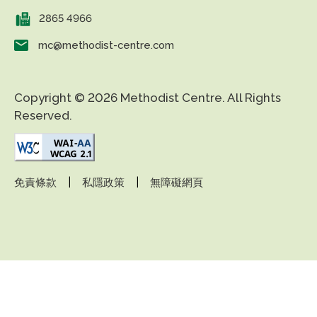
2865 4966
mc@methodist-centre.com
Copyright © 2026 Methodist Centre. All Rights
Reserved.
|
|
免責條款
私隱政策
無障礙網頁