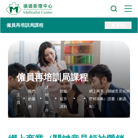
僱員再培訓局課程
更多的
僱員再培訓局課程
課
我們
技能
網上商業（關鍵意見領袖
主
程
的服
提升
...
營銷策略）證書（兼讀
頁
簡
務
課程
制）
介