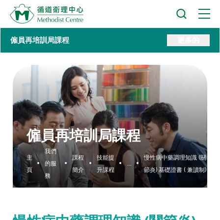
僱員再培訓局課程
更多的
僱員再培訓局課程
我們
主
課程
技能提
慢性病中藥調理知識 (關
的服
...
頁
簡介
升課程
節炎) 基礎證書 ( 兼讀制)
務