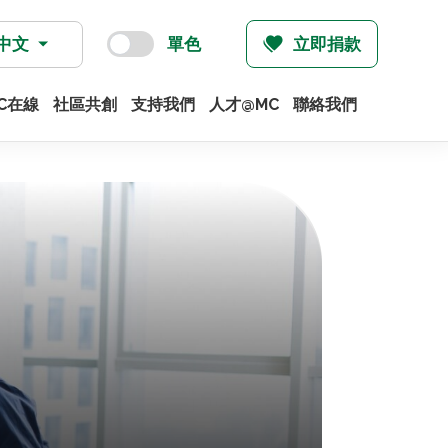
中文
單色
立即捐款
C在線
社區共創
支持我們
人才@MC
聯絡我們