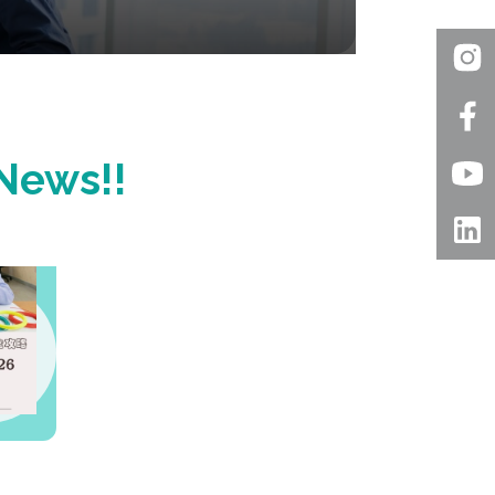
ews!!