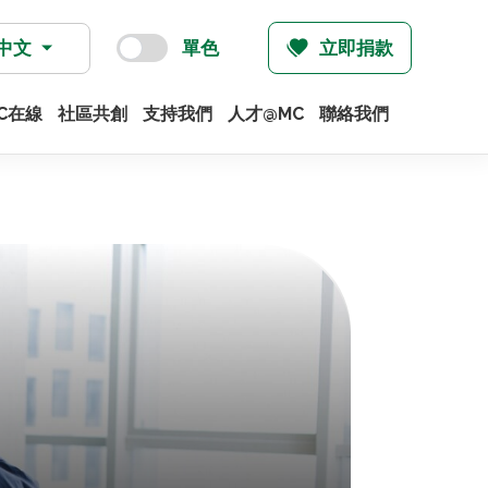
中文
單色
立即捐款
C在線
社區共創
支持我們
人才@MC
聯絡我們