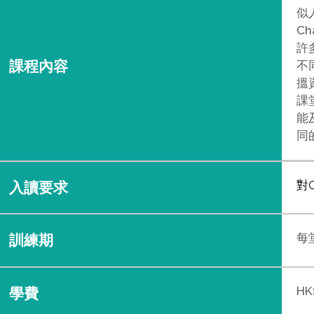
似
C
許
課程內容
不
搵
課
能
同
對
入讀要求
每堂
訓練期
HK
學費