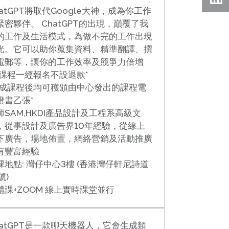
hatGPT將取代Google大神，成為你工作
緊密夥伴。 ChatGPT的出現，巔覆了我
的工作及生活模式，為做不完的工作出現
光。它可以助你蒐集資料、精準翻譯、撰
電郵等，讓你的工作效率及競爭力倍增
本課程一經報名不設退款*
完成課程後均可穫頒由中心發出的課程電
證書乙張*
師SAM,HKDI產品設計及工程系高級文
，從事設計及廣告界10年經驗，從線上
下廣告，場地佈置，網絡營銷及活動推廣
有豐富經驗
課地點:
灣仔中心3樓 (香港灣仔軒尼詩道
號)
體課+ZOOM 線上實時課堂並行
hatGPT是一款聊天機器人，它會生成類