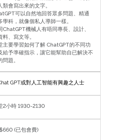
人類會寫出來的文字。
hatGPT可以自然地回答眾多問題、精通
多學科，就像個私人導師一樣。
同ChatGPT機械人有唔同專長、設計、
資料、寫文等。
堂主要學習如何了解 ChatGPT的不同功
及給予準確指示，讓它能幫助自已解決不
的問題。
Chat GPT或對人工智能有興趣之人士
2小時 1930-2130
$660 (已包會費)