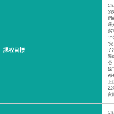
C
的
們
曙
寫
*
*
課程目標
子
導
憑
線
都
上
22
實
C