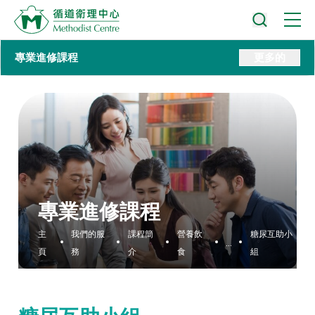
專業進修課程
更多的
專業進修課程
主
我們的服
課程簡
營養飲
糖尿互助小
...
頁
務
介
食
組