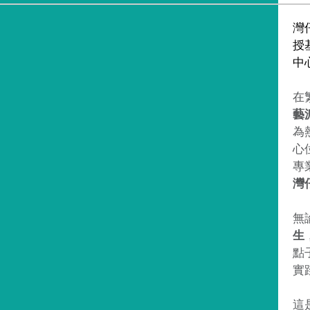
灣
授
中
在
藝
為
心
專
灣
無
生
點
實
這