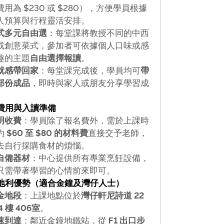
費用為 $230 或 $280），方便學員根據
人預算與行程靈活安排。
式多元自由選
：每堂課將教授不同的中西
或創意菜式，參加者可依據個人口味或感
趣的主題
自由選擇報讀
。
就感帶回家
：每堂課完成後，學員均可
帶
部份成品
，即時與家人或朋友分享學習成
。
 費用與入讀準備
明收費
：學員除了報名費外，需於上課時
約
$60 至 $80 的材料費
直接交予老師，
去自行採購食材的煩惱。
自備器材
：中心提供所有專業烹飪設備，
只需帶著學習的心情前來即可。
 地利優勢（適合金鐘及灣仔人士）
金地段
：上課地點位於
灣仔軒尼詩道 22
4 樓 406室
。
速到達
：鄰近金鐘地鐵站，從
F1 出口步