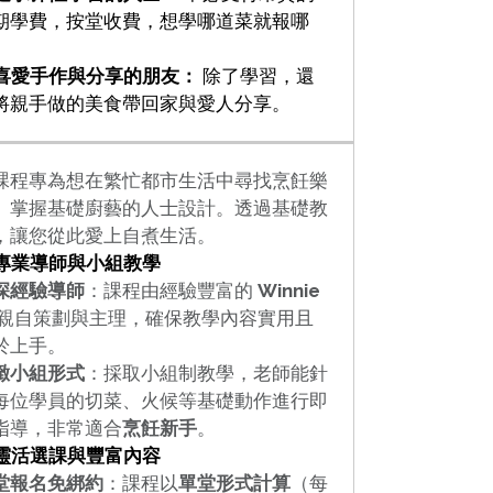
期學費，按堂收費，想學哪道菜就報哪
。
 喜愛手作與分享的朋友：
除了學習，還
將親手做的美食帶回家與愛人分享。
課程專為想在繁忙都市生活中尋找烹飪樂
、掌握基礎廚藝的人士設計。透過基礎教
，讓您從此愛上自煮生活。
 專業導師與小組教學
深經驗導師
：課程由經驗豐富的
Winnie
親自策劃與主理，確保教學內容實用且
於上手。
緻小組形式
：採取小組制教學，老師能針
每位學員的切菜、火候等基礎動作進行即
指導，非常適合
烹飪新手
。
 靈活選課與豐富內容
堂報名免綁約
：課程以
單堂形式計算
（每