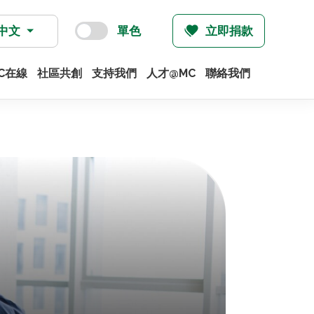
中文
單色
立即捐款
C在線
社區共創
支持我們
人才@MC
聯絡我們