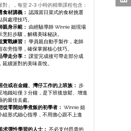
派對」，每堂 2-3 小時的精華課程包含：
選食材講義：
認識當日菜式的食材挑選
點與處理技巧。
師親身示範：
由經驗導師 Winnie 姐現場
示烹飪步驟，解構美味秘訣。
組實戰練習：
學員親自動手製作，老師
程在旁指導，確保掌握核心技巧。
品帶走分享：
課堂完成後可帶走部分成
，延續派對的美味喜悅。
 居住或在金鐘、灣仔工作的上班族：
步
至地鐵站僅 3 分鐘，是下班後放鬆、增進
藝的最佳去處。
 想從零開始學煮飯的初學者：
Winnie 姐
小組形式細心指導，不用擔心跟不上進
。
 追求彈性學習的人士：
不必支付昂貴的