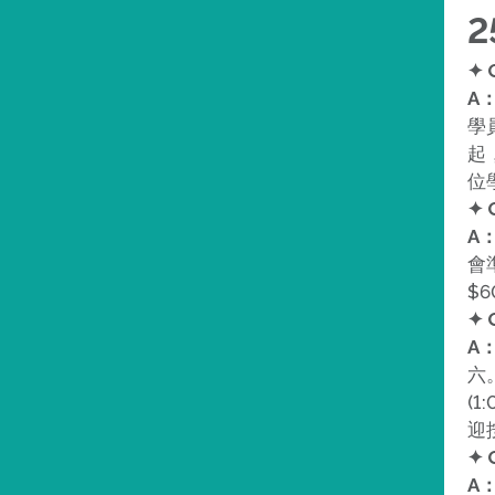
2
✦
A
學
起
位
✦
A
會
$
✦
A
六。
(
迎
✦
A