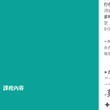
行
消
多
堂，
9:
➣
合
瑜
►
✃┄
┄┄
課程內容
➣