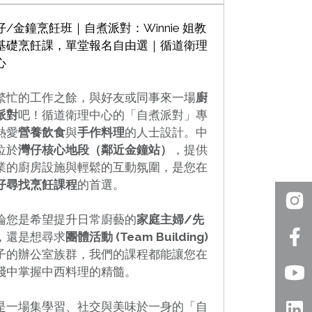
仔/金鐘烹飪班｜自煮派對：Winnie 姐教
基礎烹飪課，單堂報名自由選｜循道衛理
心
繁忙的工作之餘，與好友或同事來一場
廚
派對
吧！循道衛理中心的「自煮派對」專
熱愛
營養飲食
與
手作料理
的人士設計。中
位於
灣仔核心地段（鄰近金鐘站）
，提供
業的廚房設施與輕鬆的互動氛圍，是您在
仔尋找烹飪課程
的首選。
論您是希望提升日常廚藝的
家庭主婦/先
，還是想尋求
團體活動 (Team Building)
子的辦公室族群，我們的課程都能讓您在
踐中掌握中西料理的精髓。
是一場集學習、社交與美味於一身的「自