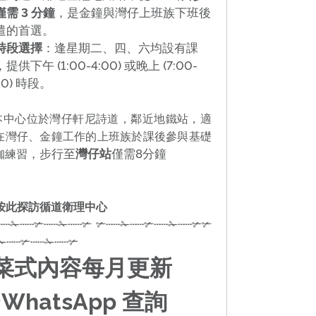
僅需 3 分鐘
，是金鐘與灣仔上班族下班後
遣的首選。
時段選擇
：逢星期二、四、六均設有課
提供下午 (1:00-4:00) 或晚上 (7:00-
00) 時段。
本中心位於灣仔軒尼詩道，鄰近地鐵站，適
在灣仔、金鐘工作的上班族於課後參與基礎
，步行至
灣仔站
僅需8分鐘
珈練習
按此探訪循道衛理中心
┄✁┄┄✃┄┄✁┄┄✃ ✃┄┄✁┄┄✃┄┄✁┄┄✃
✃
✁┄┄✃┄┄✁┄┄✃
菜式內容每月更新
✦
WhatsApp 查詢