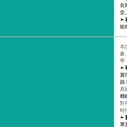
長
堂
➣
能
本
趣
學
➣
資
姐
易
精
對
時
➣
單