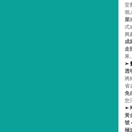
堂
個
菜
式
興
成
走
果
➣
透
將
省
免
您
➣
黃
號 
極