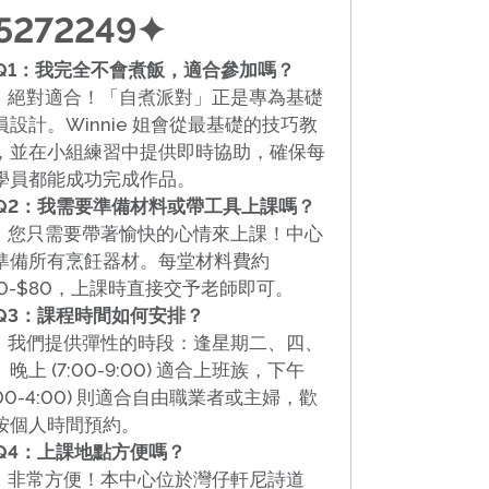
5272249
✦
 Q1：我完全不會煮飯，適合參加嗎？
：
絕對適合！「自煮派對」正是專為基礎
員設計。Winnie 姐會從最基礎的技巧教
，並在小組練習中提供即時協助，確保每
學員都能成功完成作品。
 Q2：我需要準備材料或帶工具上課嗎？
：
您只需要帶著愉快的心情來上課！中心
準備所有烹飪器材。每堂材料費約
60-$80，上課時直接交予老師即可。
 Q3：課程時間如何安排？
：
我們提供彈性的時段：逢星期二、四、
晚上 (7:00-9:00) 適合上班族，下午
1:00-4:00) 則適合自由職業者或主婦，歡
按個人時間預約。
 Q4：上課地點方便嗎？
：
非常方便！本中心位於灣仔軒尼詩道