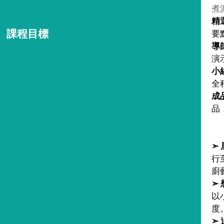
煮
精
課程目標
要
導
演
小
全
成
品
➣
行
廚
➣
以
度
➣