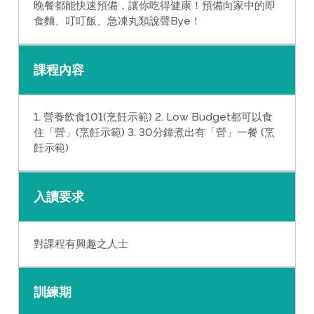
晚餐都能快速預備，讓你吃得健康！預備向家中的即
食麵、叮叮飯、急凍丸類說聲Bye！
課程內容
1. 營養飲食101(烹飪示範) 2. Low Budget都可以食
住「營」(烹飪示範) 3. 30分鐘煮出有「營」一餐 (烹
飪示範)
入讀要求
對課程有興趣之人士
訓練期