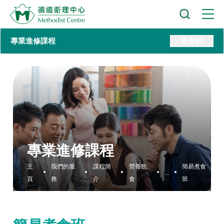
專業進修課程
更多的
專業進修課程
主
我們的服
課程簡
營養飲
簡易煮食
...
頁
務
介
食
班