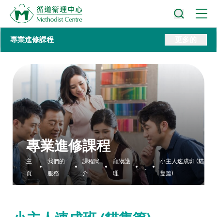
專業進修課程
更多的
專業進修課程
主
我們的
課程簡
寵物護
小主人速成班 (貓
...
頁
服務
介
理
隻篇)