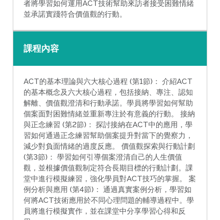
者將學習如何運用ACT技術幫助來訪者接受困難情緒
並承諾實踐符合價值觀的行動。
課程內容
ACT的基本理論與六大核心過程 (第1節)： 介紹ACT
的基本概念及六大核心過程，包括接納、專注、認知
解離、價值觀澄清和行動承諾。學員將學習如何幫助
個案面對困難情緒並重新專注於有意義的行動。 接納
與正念練習 (第2節)： 探討接納在ACT中的應用，學
習如何通過正念練習幫助個案提升對當下的覺察力，
減少對負面情緒的過度反應。 價值觀探索與行動計劃
(第3節)： 學習如何引導個案澄清自己的人生價值
觀，並根據價值觀制定符合長期目標的行動計劃。課
堂中進行模擬練習，強化學員對ACT技巧的掌握。 案
例分析與應用 (第4節)： 通過真實案例分析，學習如
何將ACT技術應用於不同心理問題的輔導過程中。學
員將進行模擬實作，並在課堂中分享學習心得和反