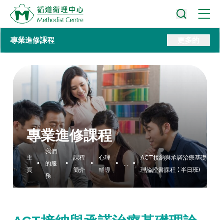
專業進修課程
更多的
專業進修課程
我們
主
課程
心理
ACT接納與承諾治療基礎
的服
...
頁
簡介
輔導
理論證書課程 ( 半日班)
務