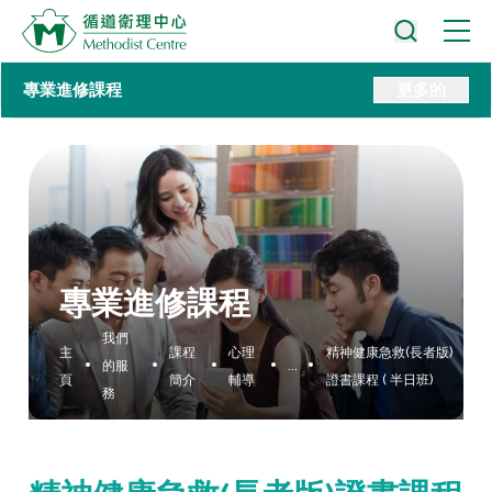
專業進修課程
更多的
專業進修課程
我們
主
課程
心理
精神健康急救(長者版)
的服
...
頁
簡介
輔導
證書課程 ( 半日班)
務